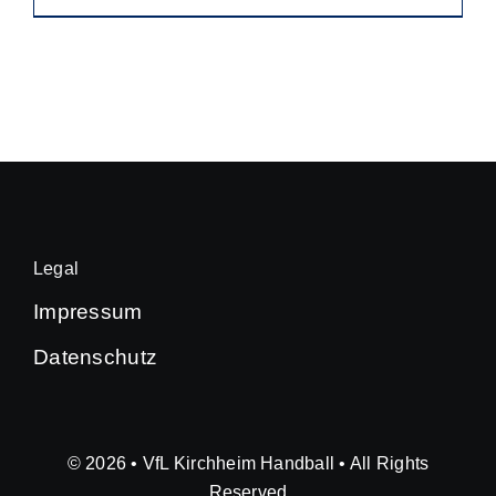
46,50 €
Produkt
weist
mehrere
Varianten
auf.
Die
Optionen
können
Legal
auf
Impressum
der
Datenschutz
Produktseite
gewählt
werden
© 2026 • VfL Kirchheim Handball • All Rights
Reserved