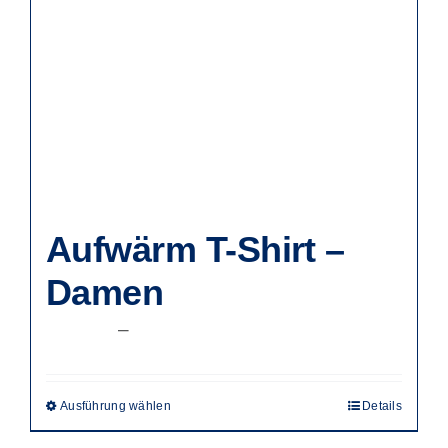
Aufwärm T-Shirt –
Damen
Preisspanne:
22,50
€
–
37,50
€
22,50 €
bis
Ausführung wählen
Details
Dieses
37,50 €
Produkt