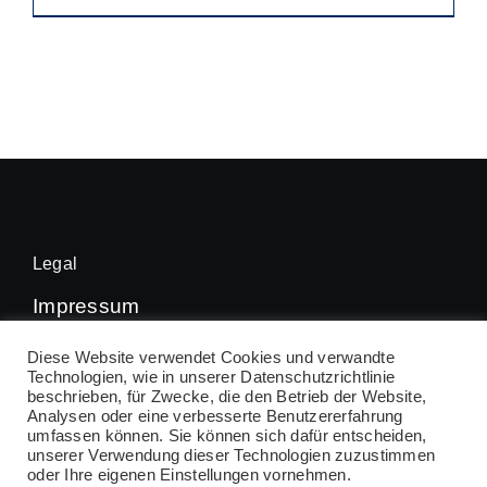
46,50 €
Produkt
weist
mehrere
Varianten
auf.
Die
Optionen
können
Legal
auf
Impressum
der
Datenschutz
Diese Website verwendet Cookies und verwandte
Produktseite
Technologien, wie in unserer Datenschutzrichtlinie
beschrieben, für Zwecke, die den Betrieb der Website,
gewählt
Analysen oder eine verbesserte Benutzererfahrung
werden
umfassen können. Sie können sich dafür entscheiden,
© 2026 • VfL Kirchheim Handball • All Rights
unserer Verwendung dieser Technologien zuzustimmen
oder Ihre eigenen Einstellungen vornehmen.
Reserved