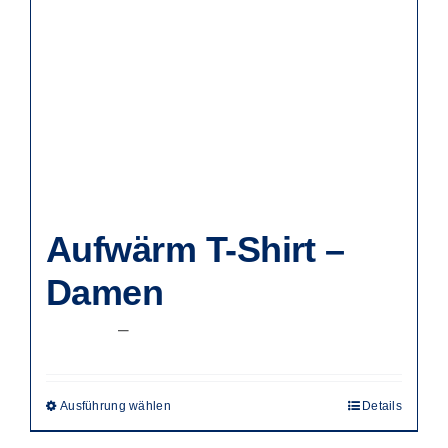
Aufwärm T-Shirt –
Damen
Preisspanne:
22,50
€
–
37,50
€
22,50 €
bis
Ausführung wählen
Details
Dieses
37,50 €
Produkt