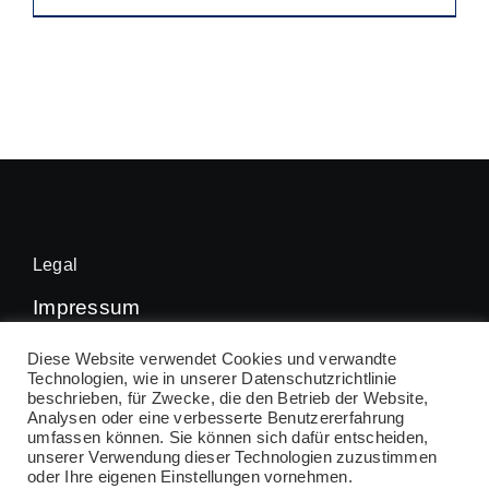
50,00 €
Produkt
weist
mehrere
Varianten
auf.
Die
Optionen
können
Legal
auf
Impressum
der
Datenschutz
Diese Website verwendet Cookies und verwandte
Produktseite
Technologien, wie in unserer Datenschutzrichtlinie
beschrieben, für Zwecke, die den Betrieb der Website,
gewählt
Analysen oder eine verbesserte Benutzererfahrung
werden
umfassen können. Sie können sich dafür entscheiden,
© 2026 • VfL Kirchheim Handball • All Rights
unserer Verwendung dieser Technologien zuzustimmen
oder Ihre eigenen Einstellungen vornehmen.
Reserved