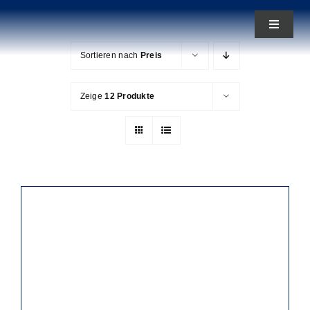
Zum
Toggle
Inhalt
Navigat
springen
Sortieren nach
Preis
News
Zeige
12 Produkte
Aktuelles
Teams
Über uns