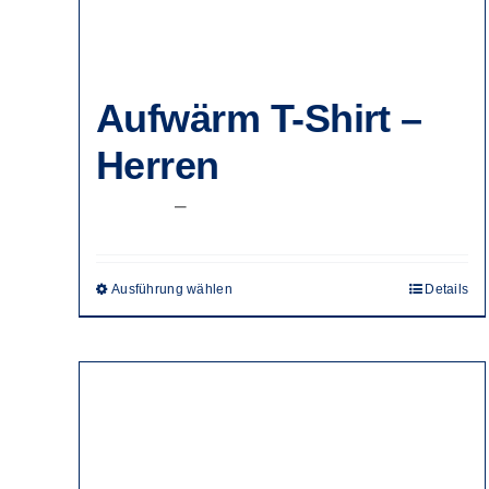
Aufwärm T-Shirt –
Herren
Preisspanne:
22,50
€
–
37,50
€
22,50 €
bis
Ausführung wählen
Details
Dieses
37,50 €
Produkt
weist
mehrere
Varianten
auf.