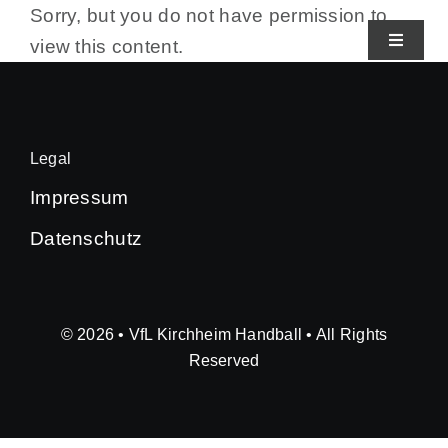
Zum
Sorry, but you do not have permission to
Inhalt
view this content.
Toggle
Navigat
springen
Home
Legal
Sharepoint
Impressum
Datenschutz
Protokolle
Log In
© 2026 • VfL Kirchheim Handball • All Rights
Reserved