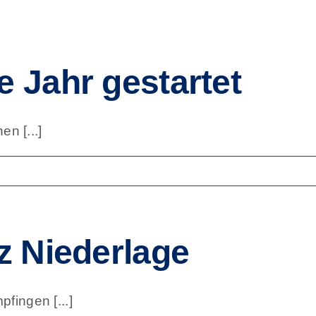
e Jahr gestartet
n [...]
tz Niederlage
fingen [...]