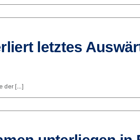
liert letztes Auswär
der [...]