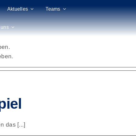
Aktuelles
Teams
 uns
ben.
eben.
piel
 das [...]