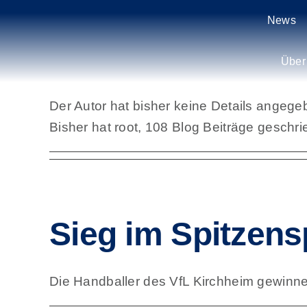
Zum
News
Inhalt
Über
root
springen
Über
Der Autor hat bisher keine Details angege
Bisher hat root, 108 Blog Beiträge geschri
Sieg im Spitzens
Die Handballer des VfL Kirchheim gewinnen