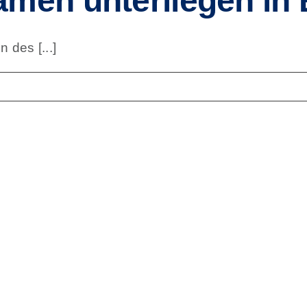
men unterliegen in 
des [...]