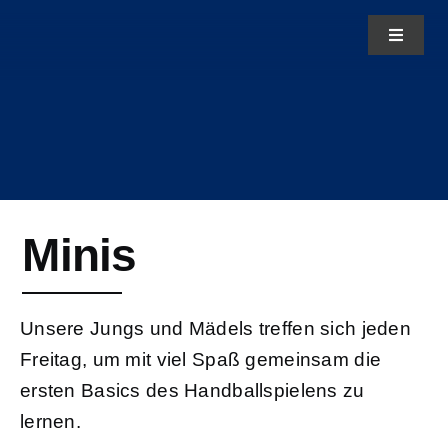
Zum
Toggle
Inhalt
Navigat
springen
News
Aktuelles
Minis
Teams
Über uns
Unsere Jungs und Mädels treffen sich jeden
Freitag, um mit viel Spaß gemeinsam die
ersten Basics des Handballspielens zu
lernen.