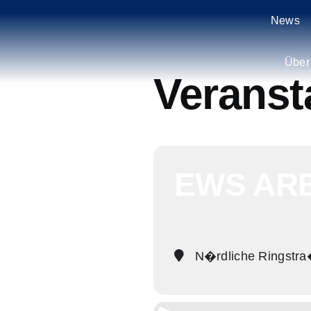
Zum
News
Inhalt
springen
Über
Veranst
EWS AR
N�rdliche Ringstr