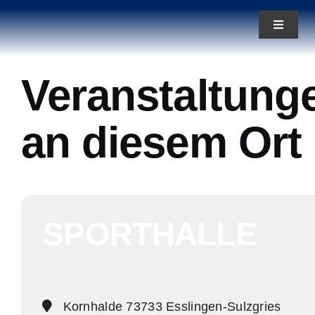
Zum
Toggle
Inhalt
Navigat
springen
News
Veranstaltung
Aktuelles
an diesem Ort
Teams
Über uns
SPORTHALLE
Kornhalde 73733 Esslingen-Sulzgries