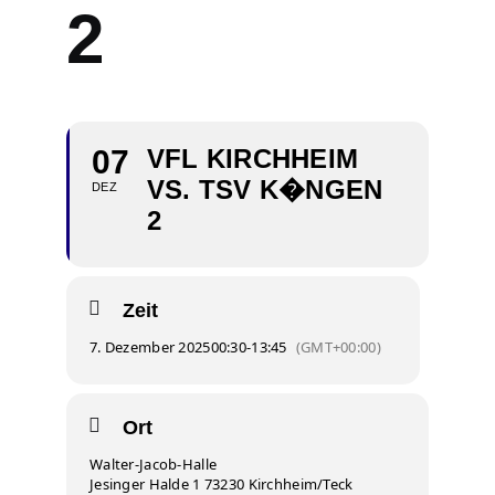
2
07
VFL KIRCHHEIM
VS. TSV K�NGEN
DEZ
2
Zeit
7. Dezember 2025
00:30
-
13:45
(GMT+00:00)
Ort
Walter-Jacob-Halle
Jesinger Halde 1 73230 Kirchheim/Teck