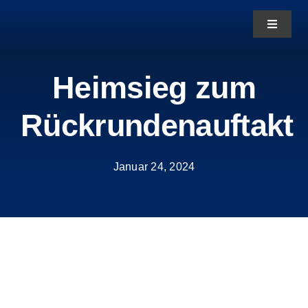
Zum
Toggle
Inhalt
Navigat
springen
News
Heimsieg zum
Rückrundenauftakt
Aktuelles
Teams
Januar 24, 2024
Über uns