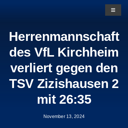
Zum
Toggle
Inhalt
Navigat
springen
News
Herrenmannschaft
des VfL Kirchheim
Aktuelles
verliert gegen den
Teams
TSV Zizishausen 2
Über uns
mit 26:35
November 13, 2024