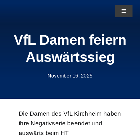
Zum
Toggle
Inhalt
Navigat
springen
News
VfL Damen feiern
Auswärtssieg
Aktuelles
Teams
November 16, 2025
Über uns
Die Damen des VfL Kirchheim haben
ihre Negativserie beendet und
auswärts beim HT