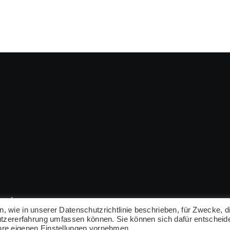
rved
wie in unserer Datenschutzrichtlinie beschrieben, für Zwecke, d
utzererfahrung umfassen können. Sie können sich dafür entscheid
re eigenen Einstellungen vornehmen.