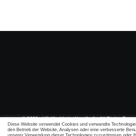
© 2026 • VfL Kirchheim Handball • All Rights Rese
Diese Website verwendet Cookies und verwandte Technologien, 
den Betrieb der Website, Analysen oder eine verbesserte Ben
unserer Verwendung dieser Technologien zuzustimmen oder Ih