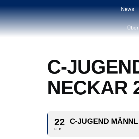
Zum
News
Inhalt
springen
Über
C-JUGEND
NECKAR 2
22
C-JUGEND MÄNNLI
FEB