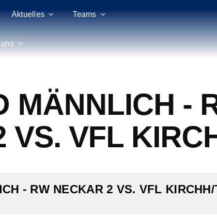
Aktuelles
Teams
 uns
 MÄNNLICH - 
 VS. VFL KIRC
CH - RW NECKAR 2 VS. VFL KIRCHH/