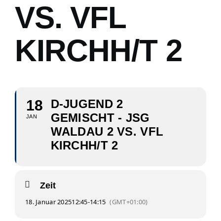
VS. VFL
KIRCHH/T 2
18
D-JUGEND 2
GEMISCHT - JSG
JAN
WALDAU 2 VS. VFL
KIRCHH/T 2
Zeit
18. Januar 2025
12:45
-
14:15
(GMT+01:00)