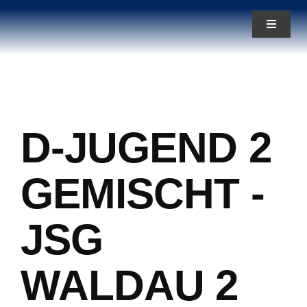
Zum
Toggle
Inhalt
Navigat
springen
News
Aktuelles
D-JUGEND 2
Teams
GEMISCHT -
Über uns
JSG
WALDAU 2