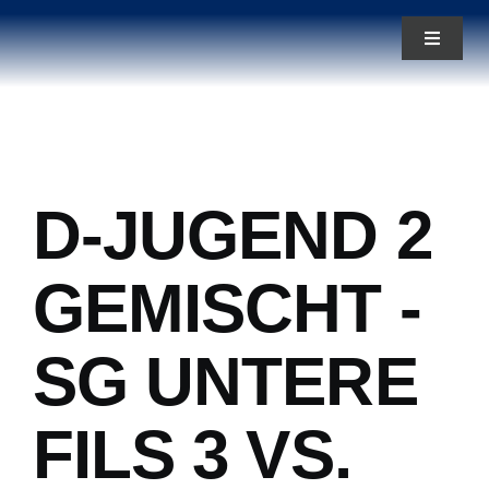
Zum
Toggle
Inhalt
Navigat
springen
News
Aktuelles
D-JUGEND 2
Teams
GEMISCHT -
Über uns
SG UNTERE
FILS 3 VS.