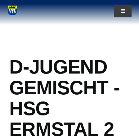
Zum
Toggle
Inhalt
Navigat
springen
News
Aktuelles
D-JUGEND
Teams
GEMISCHT -
Über uns
HSG
ERMSTAL 2