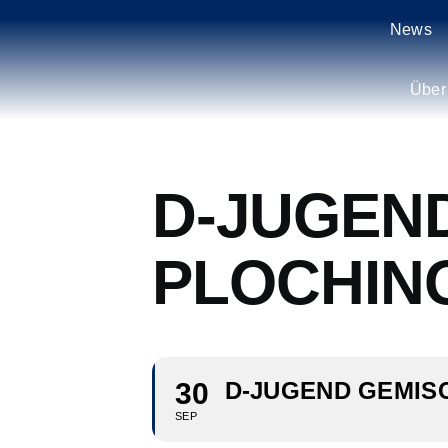
Zum
News
Inhalt
springen
Über
D-JUGEND
PLOCHING
30
D-JUGEND GEMISC
SEP