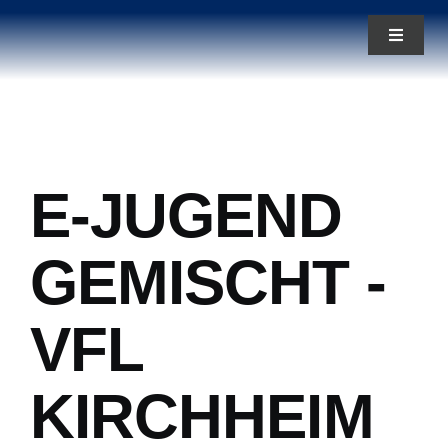
Zum
Toggle
Inhalt
Navigat
springen
News
Aktuelles
E-JUGEND
Teams
GEMISCHT -
Über uns
VFL
KIRCHHEIM