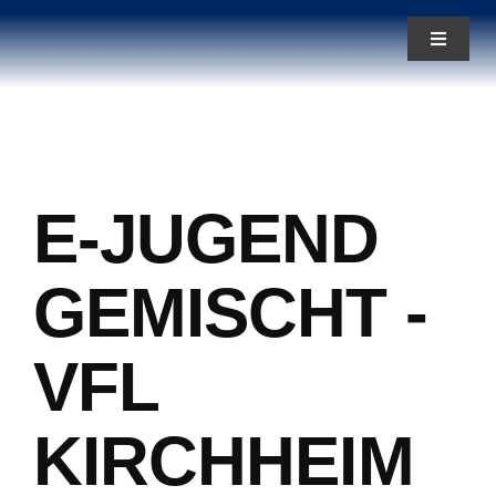
Zum
Toggle
Inhalt
Navigat
springen
News
Aktuelles
E-JUGEND
Teams
GEMISCHT -
Über uns
VFL
KIRCHHEIM