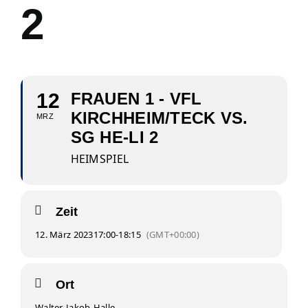
2
12
FRAUEN 1 - VFL
KIRCHHEIM/TECK VS.
MRZ
SG HE-LI 2
HEIMSPIEL
Zeit
12. März 2023
17:00
-
18:15
(GMT+00:00)
Ort
Walter-Jakob-Halle