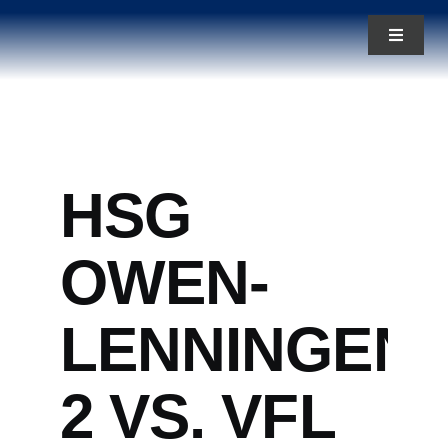
Zum
Toggle
Inhalt
Navigat
springen
News
Aktuelles
HSG
Teams
OWEN-
Über uns
LENNINGEN
2 VS. VFL