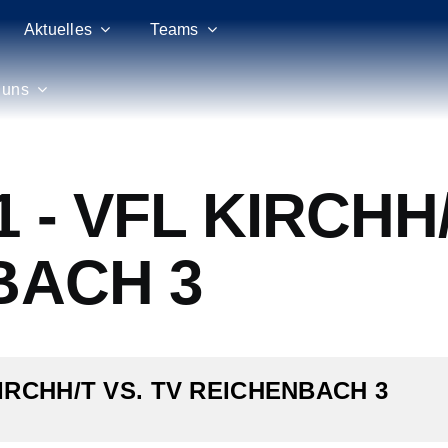
Aktuelles
Teams
 uns
 - VFL KIRCHH/
BACH 3
IRCHH/T VS. TV REICHENBACH 3