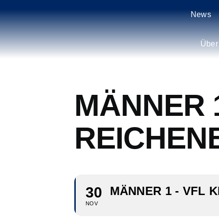
Zum
News
Inhalt
springen
Über
MÄNNER 1
REICHEN
30
MÄNNER 1 - VFL K
NOV