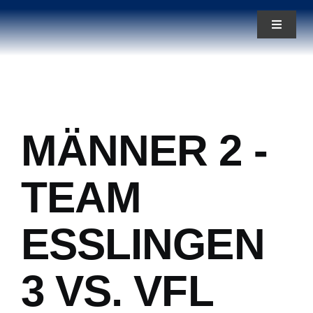
Zum
Toggle
Inhalt
Navigat
springen
News
Aktuelles
MÄNNER 2 -
Teams
TEAM
Über uns
ESSLINGEN
3 VS. VFL