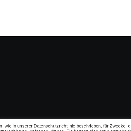
rved
wie in unserer Datenschutzrichtlinie beschrieben, für Zwecke, d