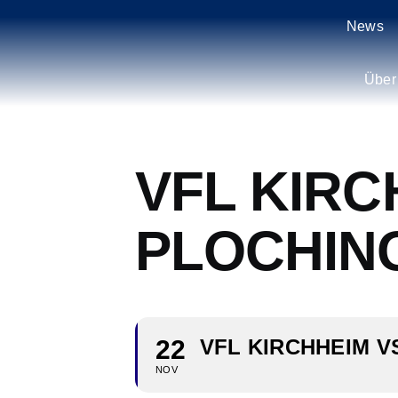
Zum
News
Inhalt
springen
Über
VFL KIRC
PLOCHIN
22
VFL KIRCHHEIM V
NOV